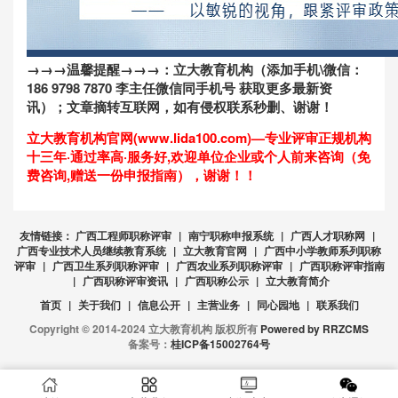
→→→温馨提醒→→→：
立大教育机构
（添加手机\微信：
186 9798 7870 李主任微信同手机号 获取更多最新资
讯）；文章摘转互联网，如有侵权联系秒删、谢谢！
立大教育机构官网(www.lida100.com)—专业评审正规机构
十三年·通过率高·服务好,欢迎单位企业或个人前来咨询（免
费咨询,赠送一份申报指南），谢谢！！
友情链接：
广西工程师职称评审
|
南宁职称申报系统
|
广西人才职称网
|
广西专业技术人员继续教育系统
|
立大教育官网
|
广西中小学教师系列职称
评审
|
广西卫生系列职称评审
|
广西农业系列职称评审
|
广西职称评审指南
|
广西职称评审资讯
|
广西职称公示
|
立大教育简介
首页
|
关于我们
|
信息公开
|
主营业务
|
同心园地
|
联系我们
Copyright © 2014-2024 立大教育机构 版权所有
Powered by RRZCMS
备案号：
桂ICP备15002764号