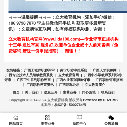
→→→温馨提醒→→→：
立大教育机构
（添加手机\微信：
186 9798 7870 李主任微信同手机号 获取更多最新资
讯）；文章摘转互联网，如有侵权联系秒删、谢谢！
立大教育机构官网(www.lida100.com)—专业评审正规机构
十三年·通过率高·服务好,欢迎单位企业或个人前来咨询（免
费咨询,赠送一份申报指南），谢谢！！
友情链接：
广西工程师职称评审
|
南宁职称申报系统
|
广西人才职称网
|
广西专业技术人员继续教育系统
|
立大教育官网
|
广西中小学教师系列职称
评审
|
广西卫生系列职称评审
|
广西农业系列职称评审
|
广西职称评审指南
|
广西职称评审资讯
|
广西职称公示
|
立大教育简介
首页
|
关于我们
|
信息公开
|
主营业务
|
同心园地
|
联系我们
Copyright © 2014-2024 立大教育机构 版权所有
Powered by RRZCMS
备案号：
桂ICP备15002764号
网站首页
主营业务
新闻中心
公告通知